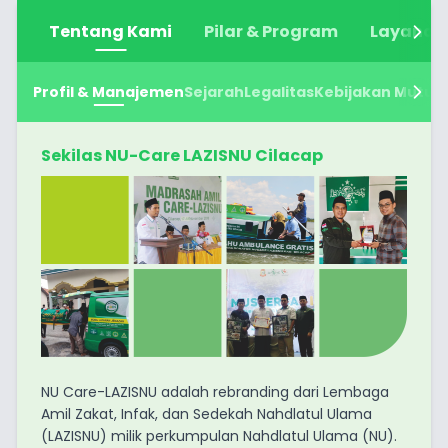
Tentang Kami
Pilar & Program
Layanan
Profil & Manajemen
Profil & Manajemen
Sejarah
Sejarah
Legalitas
Legalitas
Kebijakan Mutu
Kebijakan Mutu
L
L
Sekilas NU-Care LAZISNU Cilacap
NU Care-LAZISNU adalah rebranding dari Lembaga
Amil Zakat, Infak, dan Sedekah Nahdlatul Ulama
(LAZISNU) milik perkumpulan Nahdlatul Ulama (NU).