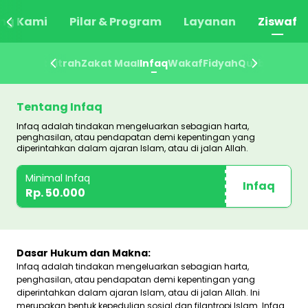
ng Kami
Pilar & Program
Layanan
Ziswaf
Zakat Fitrah
Zakat Fitrah
Zakat Maal
Zakat Maal
Infaq
Infaq
Wakaf
Wakaf
Fidyah
Fidyah
Qurban
Qurban
Tentang Infaq
Infaq adalah tindakan mengeluarkan sebagian harta,
penghasilan, atau pendapatan demi kepentingan yang
diperintahkan dalam ajaran Islam, atau di jalan Allah.
Minimal Infaq
Infaq
Rp. 50.000
Dasar Hukum dan Makna:
Infaq adalah tindakan mengeluarkan sebagian harta,
penghasilan, atau pendapatan demi kepentingan yang
diperintahkan dalam ajaran Islam, atau di jalan Allah. Ini
merupakan bentuk kepedulian sosial dan filantropi Islam. Infaq