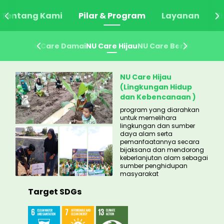
Tentang Kami
Pilar & Program
Layanan
Z
e Sehat
e Sehat
NU Care Damai
NU Care Damai
NU Care Hijau
NU Care Hijau
NU Care Berdaya
NU Care Berdaya
NU Care Hijau
(Lingkungan Hidup
dan Kebencanaan )
program yang diarahkan
untuk memelihara
lingkungan dan sumber
daya alam serta
pemanfaatannya secara
bijaksana dan mendorong
keberlanjutan alam sebagai
sumber penghidupan
masyarakat
Target SDGs